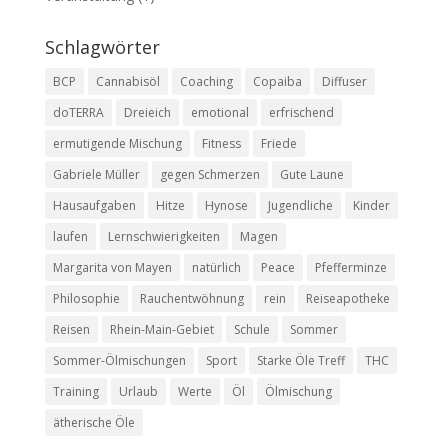
Schlagwörter
BCP
Cannabisöl
Coaching
Copaiba
Diffuser
doTERRA
Dreieich
emotional
erfrischend
ermutigende Mischung
Fitness
Friede
Gabriele Müller
gegen Schmerzen
Gute Laune
Hausaufgaben
Hitze
Hynose
Jugendliche
Kinder
laufen
Lernschwierigkeiten
Magen
Margarita von Mayen
natürlich
Peace
Pfefferminze
Philosophie
Rauchentwöhnung
rein
Reiseapotheke
Reisen
Rhein-Main-Gebiet
Schule
Sommer
Sommer-Ölmischungen
Sport
Starke Öle Treff
THC
Training
Urlaub
Werte
Öl
Ölmischung
ätherische Öle