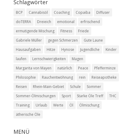
Schlagwörter
BCP
Cannabisöl
Coaching
Copaiba
Diffuser
doTERRA
Dreieich
emotional
erfrischend
ermutigende Mischung
Fitness
Friede
Gabriele Müller
gegen Schmerzen
Gute Laune
Hausaufgaben
Hitze
Hynose
Jugendliche
Kinder
laufen
Lernschwierigkeiten
Magen
Margarita von Mayen
natürlich
Peace
Pfefferminze
Philosophie
Rauchentwöhnung
rein
Reiseapotheke
Reisen
Rhein-Main-Gebiet
Schule
Sommer
Sommer-Ölmischungen
Sport
Starke Öle Treff
THC
Training
Urlaub
Werte
Öl
Ölmischung
ätherische Öle
MENÜ